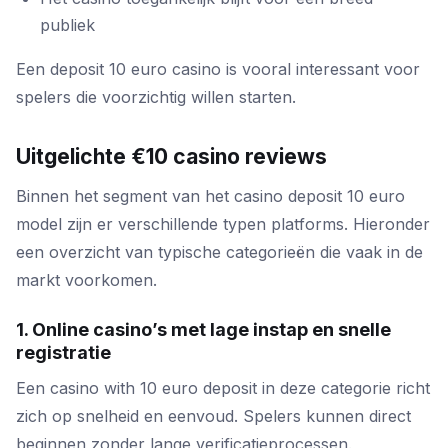
publiek
Een deposit 10 euro casino is vooral interessant voor
spelers die voorzichtig willen starten.
Uitgelichte €10 casino reviews
Binnen het segment van het casino deposit 10 euro
model zijn er verschillende typen platforms. Hieronder
een overzicht van typische categorieën die vaak in de
markt voorkomen.
1. Online casino’s met lage instap en snelle
registratie
Een casino with 10 euro deposit in deze categorie richt
zich op snelheid en eenvoud. Spelers kunnen direct
beginnen zonder lange verificatieprocessen.