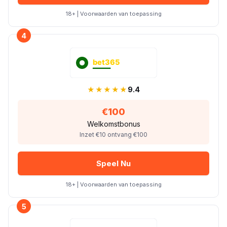
18+ | Voorwaarden van toepassing
4
★★★★★
9.4
€100
Welkomstbonus
Inzet €10 ontvang €100
Speel Nu
18+ | Voorwaarden van toepassing
5