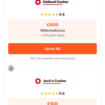
★★★★★
9.8
€500
Welkomstbonus
+ 100 gratis spins
Speel Nu
18+ | Voorwaarden van toepassing
2
★★★★★
9.6
€100