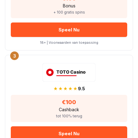
Bonus
+ 100 gratis spins
Speel Nu
18+ | Voorwaarden van toepassing
3
★★★★★
9.5
€100
Cashback
tot 100% terug
Speel Nu