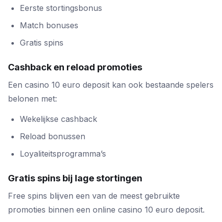
Eerste stortingsbonus
Match bonuses
Gratis spins
Cashback en reload promoties
Een casino 10 euro deposit kan ook bestaande spelers
belonen met:
Wekelijkse cashback
Reload bonussen
Loyaliteitsprogramma’s
Gratis spins bij lage stortingen
Free spins blijven een van de meest gebruikte
promoties binnen een online casino 10 euro deposit.