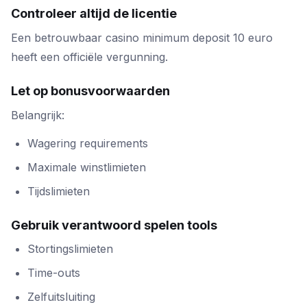
Controleer altijd de licentie
Een betrouwbaar casino minimum deposit 10 euro
heeft een officiële vergunning.
Let op bonusvoorwaarden
Belangrijk:
Wagering requirements
Maximale winstlimieten
Tijdslimieten
Gebruik verantwoord spelen tools
Stortingslimieten
Time-outs
Zelfuitsluiting