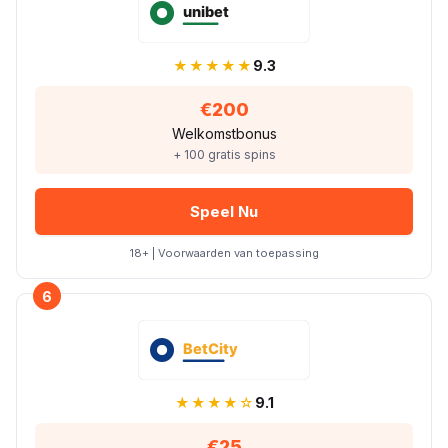
★★★★★
9.3
€200
Welkomstbonus
+ 100 gratis spins
Speel Nu
18+ | Voorwaarden van toepassing
6
★★★★☆
9.1
€25