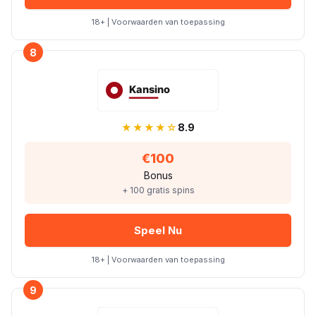
18+ | Voorwaarden van toepassing
8
★★★★☆
8.9
€100
Bonus
+ 100 gratis spins
Speel Nu
18+ | Voorwaarden van toepassing
9