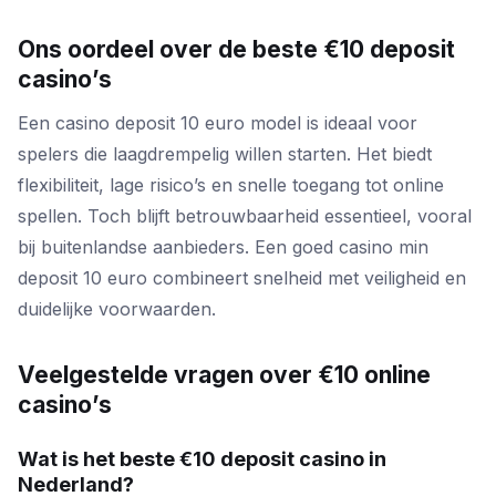
Ons oordeel over de beste €10 deposit
casino’s
Een casino deposit 10 euro model is ideaal voor
spelers die laagdrempelig willen starten. Het biedt
flexibiliteit, lage risico’s en snelle toegang tot online
spellen. Toch blijft betrouwbaarheid essentieel, vooral
bij buitenlandse aanbieders. Een goed casino min
deposit 10 euro combineert snelheid met veiligheid en
duidelijke voorwaarden.
Veelgestelde vragen over €10 online
casino’s
Wat is het beste €10 deposit casino in
Nederland?