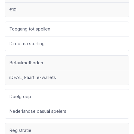
€10
Toegang tot spellen
Direct na storting
Betaalmethoden
iDEAL, kaart, e-wallets
Doelgroep
Nederlandse casual spelers
Registratie